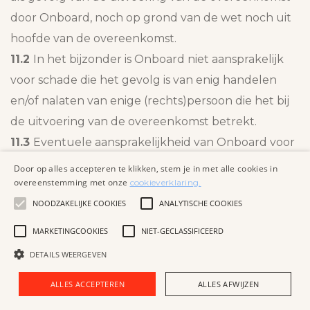
door Onboard, noch op grond van de wet noch uit
hoofde van de overeenkomst.
11.2
In het bijzonder is Onboard niet aansprakelijk
voor schade die het gevolg is van enig handelen
en/of nalaten van enige (rechts)persoon die het bij
de uitvoering van de overeenkomst betrekt.
11.3
Eventuele aansprakelijkheid van Onboard voor
enige directe schade is in ieder geval, per
Door op alles accepteren te klikken, stem je in met alle cookies in
overeenstemming met onze
cookieverklaring.
gebeurtenis, beperkt tot 20% van het betreffende
NOODZAKELIJKE COOKIES
ANALYTISCHE COOKIES
gefactureerde dan wel te factureren bedrag. Voor
indirecte schade, waaronder gevolgschade, is
MARKETINGCOOKIES
NIET-GECLASSIFICEERD
Onboard nimmer aansprakelijk.
DETAILS WEERGEVEN
11.4
De opdrachtgever vrijwaart Onboard,
ALLES ACCEPTEREN
ALLES AFWIJZEN
waaronder begrepen haar vertegenwoordigers,
medewerkers, adviseurs en door haar in het kader