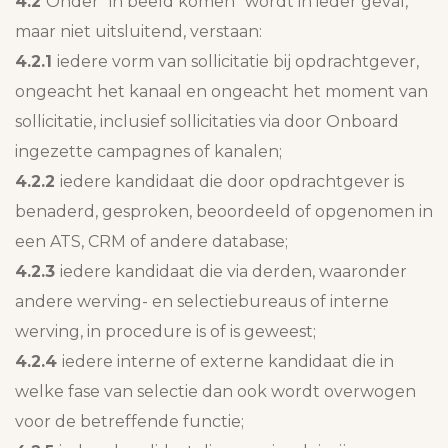
4.2
Onder “in beeld komen” wordt in ieder geval,
maar niet uitsluitend, verstaan:
4.2.1
iedere vorm van sollicitatie bij opdrachtgever,
ongeacht het kanaal en ongeacht het moment van
sollicitatie, inclusief sollicitaties via door Onboard
ingezette campagnes of kanalen;
4.2.2
iedere kandidaat die door opdrachtgever is
benaderd, gesproken, beoordeeld of opgenomen in
een ATS, CRM of andere database;
4.2.3
iedere kandidaat die via derden, waaronder
andere werving- en selectiebureaus of interne
werving, in procedure is of is geweest;
4.2.4
iedere interne of externe kandidaat die in
welke fase van selectie dan ook wordt overwogen
voor de betreffende functie;