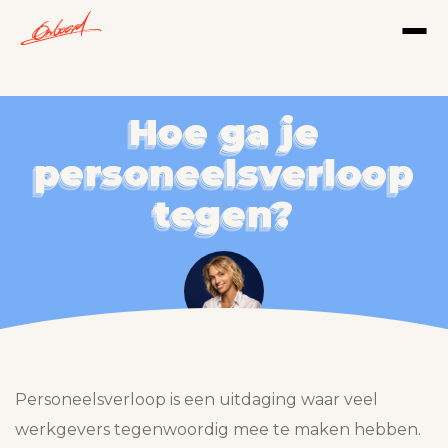
Hoe ga je
Hoe ga je
Hoe ga je
Hoe ga je
personeelsverloop
personeelsverloop
personeelsverloop
personeelsverloop
tegen?
tegen?
tegen?
tegen?
Isis Korver
07
-
12
-
2023
Personeelsverloop is een uitdaging waar veel
werkgevers tegenwoordig mee te maken hebben.