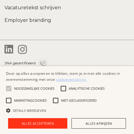
Vacaturetekst schrijven
Employer branding
SNA gecertificeerd
Door op alles accepteren te klikken, stem je in met alle cookies in
Privacybeleid
overeenstemming met onze
cookieverklaring.
Algemene voorwaarden
NOODZAKELIJKE COOKIES
ANALYTISCHE COOKIES
Cookieverklaring
MARKETINGCOOKIES
NIET-GECLASSIFICEERD
DETAILS WEERGEVEN
Website by
ALLES ACCEPTEREN
ALLES AFWIJZEN