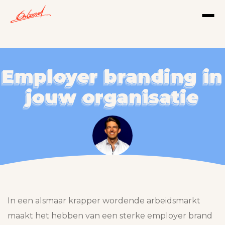
Employer branding in
Employer branding in
Employer branding in
Employer branding in
jouw organisatie
jouw organisatie
jouw organisatie
jouw organisatie
Jimmy Jacobs
05
-
08
-
2021
In een alsmaar krapper wordende arbeidsmarkt
maakt het hebben van een sterke employer brand