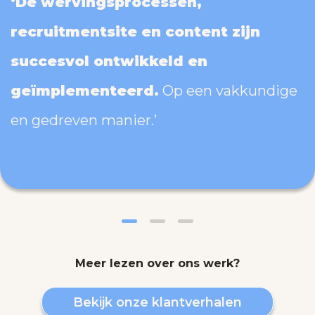
‘De wervingsprocessen,
recruitmentsite en content zijn
succesvol ontwikkeld en
geïmplementeerd.
Op een vakkundige
en gedreven manier.’
Meer lezen over ons werk?
Bekijk onze klantverhalen