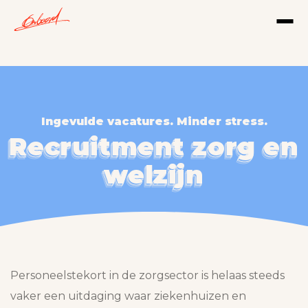
Ingevulde vacatures. Minder stress.
Recruitment zorg en
Recruitment zorg en
Recruitment zorg en
Recruitment zorg en
welzijn
welzijn
welzijn
welzijn
Personeelstekort in de zorgsector is helaas steeds
vaker een uitdaging waar ziekenhuizen en