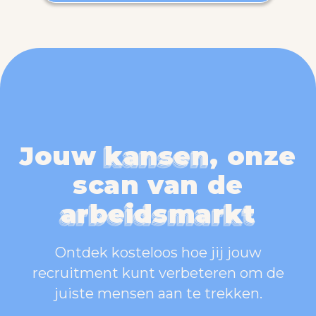
Jouw
kansen
,
onze
kansen
kansen
kansen
scan van de
arbeidsmarkt
arbeidsmarkt
arbeidsmarkt
arbeidsmarkt
Ontdek kosteloos hoe jij jouw
recruitment kunt verbeteren om de
juiste mensen aan te trekken.