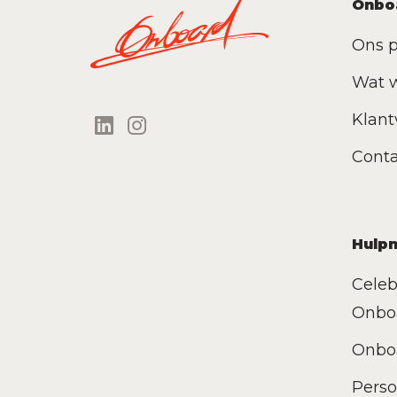
Onbo
Ons p
Wat 
Klant
Conta
Hulp
Celeb
Onbo
Onbo
Perso