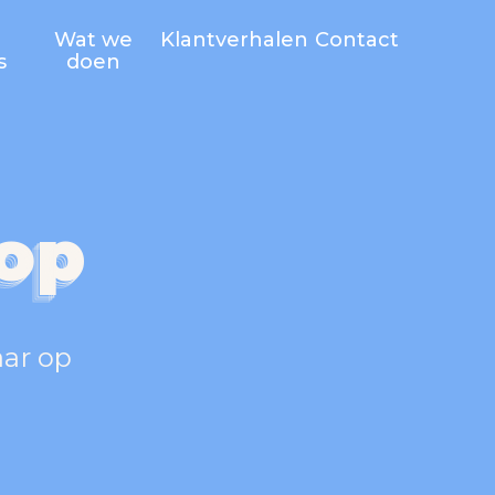
Wat we
Klantverhalen
Contact
s
doen
op
op
op
op
aar op