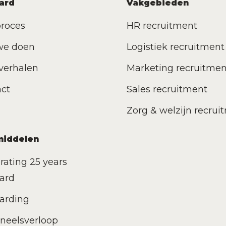
ard
Vakgebieden
roces
HR recruitment
we doen
Logistiek recruitment
verhalen
Marketing recruitmen
ct
Sales recruitment
Zorg & welzijn recrui
middelen
rating 25 years
ard
arding
neelsverloop