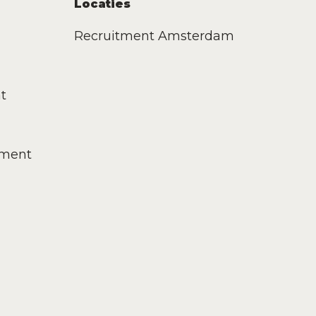
Locaties
Recruitment Amsterdam
t
tment