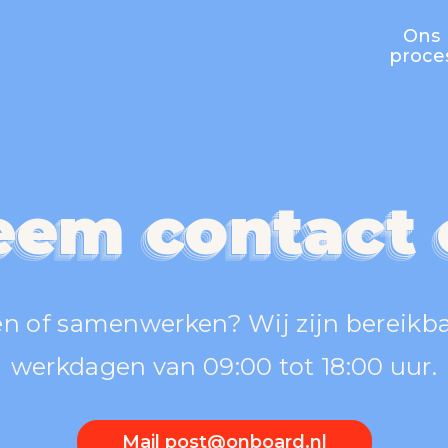
Ons
proce
eem contact 
eem contact 
em contact 
em contact 
n of samenwerken? Wij zijn bereikb
werkdagen van 09:00 tot 18:00 uur.
Mail post@onboard.nl