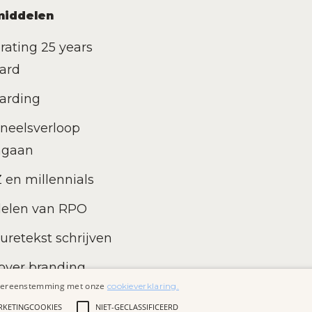
middelen
rating 25 years
ard
arding
neelsverloop
ngaan
 en millennials
delen van RPO
uretekst schrijven
oyer branding
n overeenstemming met onze
cookieverklaring.
RKETINGCOOKIES
NIET-GECLASSIFICEERD