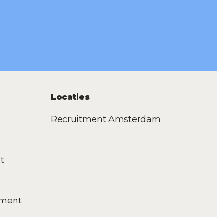
Locaties
Recruitment Amsterdam
t
tment