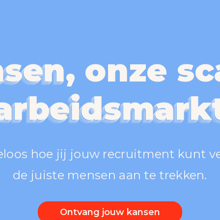
sen
,
onze sc
sen
sen
sen
arbeidsmark
arbeidsmark
arbeidsmark
arbeidsmark
loos hoe jij jouw recruitment kunt 
de juiste mensen aan te trekken.
Ontvang jouw kansen