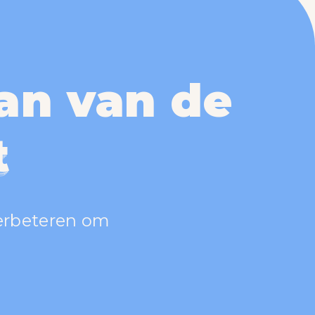
an van de
t
t
t
t
verbeteren om