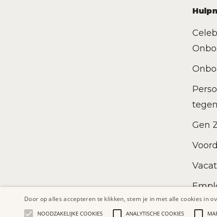
Hulp
Celeb
Onbo
Onbo
Perso
tege
Gen Z
Voor
Vacat
Empl
Door op alles accepteren te klikken, stem je in met alle cookies i
NOODZAKELIJKE COOKIES
ANALYTISCHE COOKIES
MA