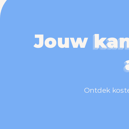
Jouw
kan
kan
kan
kan
Ontdek koste