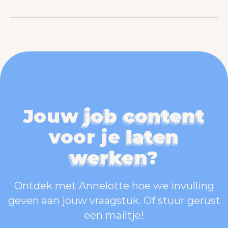
Jouw
job content
job content
job content
job content
voor je
laten
laten
laten
laten
werken
?
werken
werken
werken
Ontdek met Annelotte hoe we invulling
geven aan jouw vraagstuk. Of stuur gerust
een mailtje!