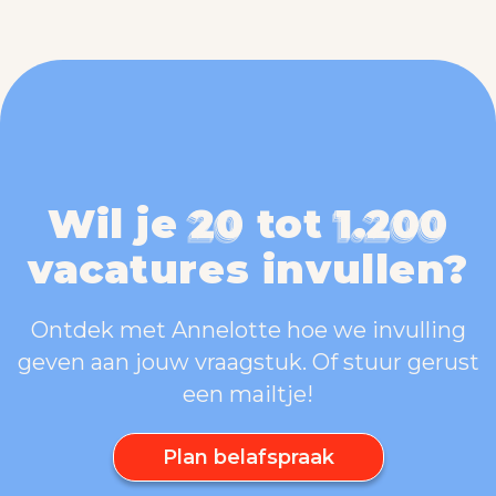
Wil je
20
tot
1.200
20
1.200
20
1.200
20
1.200
vacatures
invullen
?
Ontdek met Annelotte hoe we invulling
geven aan jouw vraagstuk. Of stuur gerust
een mailtje!
Plan belafspraak